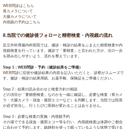
WEB問診はこちら
胃カメラについて
大腸カメラについて
内視鏡の予約はこちら
8.当院での健診後フォローと精密検査・内視鏡の流れ
足立外科胃腸内科医院では、健診・検診の結果をふまえた精密検査や内
視鏡検査を行っています。健診で「要精査」と言われた方が、次の一歩
を踏み出しやすいよう、流れを整えています。
Step 1：WEB問診・予約（健診結果をご準備）
WEB問診
に症状や健診結果の内容を記入いただくと、診察がスムーズで
す。健診・検診の結果用紙、お薬手帳、保険証をご準備ください。
Step 2：結果の読み合わせと検査方針の相談
どの項目が「要精密検査」なのかを一緒に確認し、必要な検査（胃カメ
ラ・大腸カメラ・採血・腹部エコーなど）を判断します。当院では院長
が必ず担当し、行くたびに医師が変わることはありません。
Step 3：必要な検査の実施・内視鏡予約
その場でできる採血・腹部エコー等を行い、内視鏡検査は体調やご都合
に合わせて予約します。鎮静剤を使って眠っているような状態で受ける