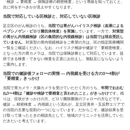
「検診 → 要精査 → 保険診療の精密検査」という導線を知っておくと、
次に何をすべきかが見えやすくなります。
当院で対応している区検診と、対応していない区検診
足立区のがん検診のうち、
当院では胃がんハイリスク検診（血液による
ペプシノゲン・ピロリ菌抗体検査）を実施
しています。一方で、
対策型
の胃がん内視鏡検診（区の集団的な内視鏡検診）は当院では現在受託し
ていません
。対策型の胃内視鏡検診をご希望の方は、区の指定医療機関
一覧をご確認ください。なお、ハイリスク検診や健診で「要精密検査」
となった方の胃カメラは、当院では保険診療として対応しています。提
供できる検査・できない検査を正直にお伝えし、無駄足にならないよう
ご案内します。
当院での健診後フォローの実情 ― 内視鏡を受ける方の3〜4割が
「要精査」きっかけ
当院で胃カメラ・大腸カメラを受けていただく方のうち、
年間でおおむ
ね3〜4割は「健診や検診で要精査と言われたこと」がきっかけ
です。残
りは、症状がきっかけの方、ピロリ菌除菌後のフォローの方などです。
健診 → 精密検査 → 内視鏡という流れが、足立区青井・五反野エリアで
の当院の主要な役割の一つになっています。だからこそ、健診結果を受
け取って迷ったときの相談先として、地域のクリニックを活用していた
だきたいと考えています。