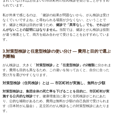
まれていなければお住まいの市区町村の住民検診を受けることがすすめ
られています。
私が外来で感じるのは、「健診の結果が問題ないから、がん検診は受け
なくていいですよね」と尋ねられる場面が少なくない、ということで
す。健診と検診は目的が違うため、
健診で「異常なし」でも、それはが
んがないことの証明にはなりません。
当院では、健診とがん検診は役割
が違う検査として、両方を組み合わせて受けることをおすすめしていま
す。
3.対策型検診と任意型検診の使い分け ― 費用と目的で選ぶ
判断軸
がん検診は、大きく「
対策型検診」と「任意型検診」の2種類
に分かれま
す。費用も目的も異なるため、この違いを知っておくと、自分に合った
受け方を選びやすくなります。
対策型検診（住民検診）とは ― 市区町村が実施し、無料か少額
対策型検診は、集団全体の死亡率を下げることを目的に、市区町村が実
施する公共的な検診
です。健康増進法に基づく住民検診がこれにあた
り、公的な補助があるため、費用は無料か少額の自己負担で受けられま
す（日本対がん協会）。足立区のがん検診もこの対策型検診にあたりま
す。