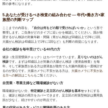
際の参考になります。
5.あなたが受けるべき検査の組み合わせ ― 年代×働き方×家
族歴の判断マップ
ここまでの内容を、
「自分は何をどの順で受ければいいか」
という形で
整理します。ご自身がどのタイプに近いかを確認してください。国が推
奨するがん検診の対象年齢・間隔（胃がん検診は50歳以上で2年に1回、
大腸がん検診は40歳以上で1年に1回など）も判断の前提になります。
会社の健診を毎年受けている40代の方
健診（生活習慣病チェック）はカバーできています。
足りないのはがん
検診
です。まずは40歳以上が対象の大腸がん検診（便潜血検査）を毎
年、そして家族歴がある方は便潜血が陰性でも大腸内視鏡を一度検討す
るのが安心です。大腸カメラに不安がある方は、
大腸カメラに不安があ
る方への解説はこちら
もご覧ください。
自営業・専業主婦など職場健診がない方
職場健診がない分、
特定健診と足立区のがん検診を基本セット
にする
と、健診と検診の両方をカバーできます。足立区の対策型検診は費用負
担が少なく、続けやすいのが利点です。
胃の症状がある方・ピロリ菌陽性歴のある方