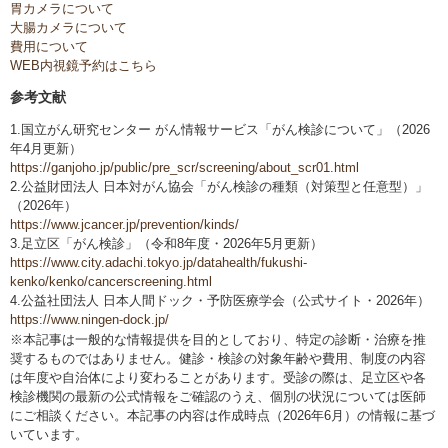
胃カメラについて
大腸カメラについて
費用について
WEB内視鏡予約はこちら
参考文献
1.国立がん研究センター がん情報サービス「がん検診について」（2026
年4月更新）
https://ganjoho.jp/public/pre_scr/screening/about_scr01.html
2.公益財団法人 日本対がん協会「がん検診の種類（対策型と任意型）」
（2026年）
https://www.jcancer.jp/prevention/kinds/
3.足立区「がん検診」（令和8年度・2026年5月更新）
https://www.city.adachi.tokyo.jp/datahealth/fukushi-
kenko/kenko/cancerscreening.html
4.公益社団法人 日本人間ドック・予防医療学会（公式サイト・2026年）
https://www.ningen-dock.jp/
※本記事は一般的な情報提供を目的としており、特定の診断・治療を推
奨するものではありません。健診・検診の対象年齢や費用、制度の内容
は年度や自治体により変わることがあります。受診の際は、足立区や各
検診機関の最新の公式情報をご確認のうえ、個別の状況については医師
にご相談ください。本記事の内容は作成時点（2026年6月）の情報に基づ
いています。