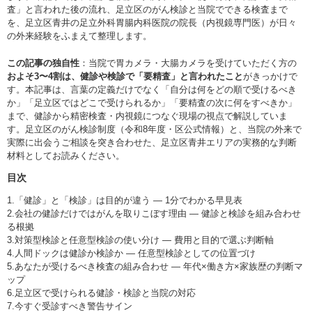
査」と言われた後の流れ、足立区のがん検診と当院でできる検査まで
を、足立区青井の足立外科胃腸内科医院の院長（内視鏡専門医）が日々
の外来経験をふまえて整理します。
この記事の独自性
：当院で胃カメラ・大腸カメラを受けていただく方の
およそ3〜4割は、健診や検診で「要精査」と言われたこと
がきっかけで
す。本記事は、言葉の定義だけでなく「自分は何をどの順で受けるべき
か」「足立区ではどこで受けられるか」「要精査の次に何をすべきか」
まで、健診から精密検査・内視鏡につなぐ現場の視点で解説していま
す。足立区のがん検診制度（令和8年度・区公式情報）と、当院の外来で
実際に出会うご相談を突き合わせた、足立区青井エリアの実務的な判断
材料としてお読みください。
目次
1.「健診」と「検診」は目的が違う ― 1分でわかる早見表
2.会社の健診だけではがんを取りこぼす理由 ― 健診と検診を組み合わせ
る根拠
3.対策型検診と任意型検診の使い分け ― 費用と目的で選ぶ判断軸
4.人間ドックは健診か検診か ― 任意型検診としての位置づけ
5.あなたが受けるべき検査の組み合わせ ― 年代×働き方×家族歴の判断マ
ップ
6.足立区で受けられる健診・検診と当院の対応
7.今すぐ受診すべき警告サイン