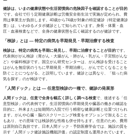
健診は、いまの健康状態や生活習慣病の危険因子を確認することが目的
です。会社で行う定期健康診断は労働安全衛生法で実施が定められ、費
用は事業主が負担します。40歳から74歳が対象の特定健診（特定健康診
査）は、いわゆるメタボ健診として知られています。身長・体重・血
圧・血液検査などで、全身の健康状態を広く確認するのが健診です。
「検診」とは ― 特定の病気を早期発見・早期治療する検査
検診は、特定の病気を早期に発見し、早期に治療することが目的
です。
代表例ががん検診（胃がん・大腸がん・肺がん・乳がん・子宮頸がんな
ど）や歯科検診です。国立がん研究センターは、がん検診を受けること
はがんを無症状のうちに早期発見・早期治療し、がんで亡くなることを
防ぐことにつながる、と説明しています。健診とは異なり、「狙った病
気を探す」のが検診です。
「人間ドック」とは ― 任意型検診の一種で、健診の発展形
人間ドックは、任意で全身を幅広く詳しく調べる検査
で、後述する「任
意型検診」の代表例です。生活習慣病の早期発見や臓器の働きの確認を
目的に、外来または短期間の入院で行う精密な健康診断と位置づけられ
ます。がんや心臓・脳のスクリーニング検査をオプションで加えること
もあり、その意味では検診的な性格も併せ持ちます。任意のため、費用
は原則自己負担です。日本人間ドック・予防医療学会では、施設の質を
示す「人間ドック健診施設機能評価」の認定制度も運用されています。