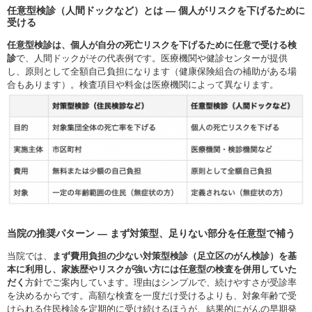
任意型検診（人間ドックなど）とは ― 個人がリスクを下げるために
受ける
任意型検診は、個人が自分の死亡リスクを下げるために任意で受ける検
診
で、人間ドックがその代表例です。医療機関や健診センターが提供
し、原則として全額自己負担になります（健康保険組合の補助がある場
合もあります）。検査項目や料金は医療機関によって異なります。
当院の推奨パターン ― まず対策型、足りない部分を任意型で補う
当院では、
まず費用負担の少ない対策型検診（足立区のがん検診）を基
本に利用し、家族歴やリスクが強い方には任意型の検査を併用していた
だく
方針でご案内しています。理由はシンプルで、続けやすさが受診率
を決めるからです。高額な検査を一度だけ受けるよりも、対象年齢で受
けられる住民検診を定期的に受け続けるほうが、結果的にがんの早期発