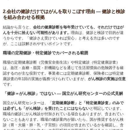
2.会社の健診だけではがんを取りこぼす理由 ― 健診と検診
を組み合わせる根拠
結論から言うと、
会社の健康診断を毎年受けていても、それだけではが
んを十分に拾えない可能性があります。
理由は、健診と検診で目的が違
うからです。「健診さえ受けていれば安心」と考える方は多いのです
が、ここは誤解されやすいポイントです。
職場の定期健診・特定健診でカバーされる範囲
職場の定期健康診断（労働安全衛生法）や特定健診（特定健康診査）
は、血圧・血糖・脂質・肝機能などを通じて生活習慣病の危険因子を確
認するのが主な役割です。事業者には定期健康診断、保険者には特定健
康診査の年1回の実施が義務づけられていますが、
がん検診の実施は任意
です。
「健診＝がん検診」ではない ― 国立がん研究センターの公式見解
国立がん研究センターは、「
定期健康診断」と「特定健康診査」のみで
は必ずしも「がん検診」を受けたことにはならない
と明記しています。
職域の健診にがん検診が付加されている場合もありますが、含まれてい
ないこともあります。職場の健診案内が届いたら、国が推奨するがん検
診（胃・大腸・肺・乳・子宮頸）の項目が含まれているかを確認し、含