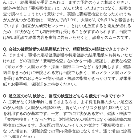
A. はい、結果用紙が手元にあれば、まずご予約のうえご相談ください。
健診や検診の「要精密検査」は、がんと決まったわけではなく、精密検
査で調べましょうという意味です。実際に要精密検査となった方のうち
がんが見つかる割合は、胃がんで約1.9％、大腸がんで約3.1％と報告され
ています（国立がん研究センター）。とはいえ放置すると発見が遅れる
ため、症状がなくても精密検査は受けることがすすめられます。当院で
はWEB問診で結果内容を事前に共有いただくと、診察がスムーズです。
Q. 会社の健康診断の結果用紙だけで、精密検査の相談はできますか？
A. できます。職場の定期健康診断や特定健診の結果用紙をお持ちいただ
ければ、どの項目が「要精密検査」なのかを一緒に確認し、必要な検査
（胃カメラ・大腸カメラ・採血・腹部エコーなど）を判断します。健診
結果をきっかけに来院される方は当院でも多く、胃カメラ・大腸カメラ
を受ける方のおよそ3〜4割が健診・検診の指摘がきっかけです。結果用
紙とお薬手帳、保険証をご持参ください。
Q. 足立区のがん検診と、当院の検査はどちらを優先すべきですか？
A. 症状がなく対象年齢に当てはまる方は、まず費用負担の少ない足立区
のがん検診（大腸がん検診300円、胃がんハイリスク検診1,000円など）
を利用するのが基本です。一方、すでに症状がある方や、健診・検診で
「要精密検査」となった方は、対策型のがん検診ではなく保険診療の精
密検査に進みます。足立区の胃がんハイリスク検診で「要精密検査」と
なった場合も、保険診療での胃内視鏡検査になります。迷う場合は診察
でご相談ください。