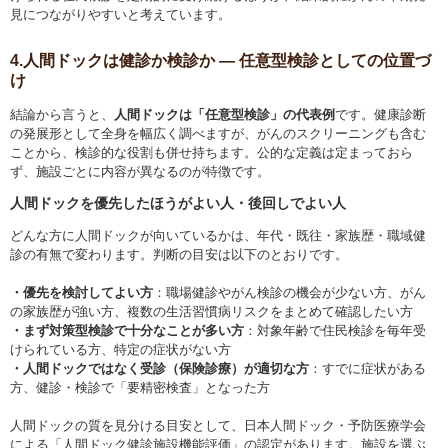
見につながりやすいと考えています。
4.人間ドックは健診か検診か ― 任意型検診としての位置づ
け
結論から言うと、
人間ドックは「任意型検診」の代表例
です。健康診断
の発展形として全身を幅広く調べますが、がんのスクリーニングも含む
ことから、検診的な役割も併せ持ちます。公的な定義は定まっておら
ず、施設ごとに内容が異なるのが特徴です。
人間ドックを優先したほうがよい人・後回しでよい人
どんな方に人間ドックが向いているかは、年代・既往・家族歴・職域健
診の有無で変わります。判断の目安は以下のとおりです。
・優先を検討してよい方
：職場健診やがん検診の機会が少ない方、がん
の家族歴が強い方、複数の生活習慣病リスクをまとめて確認したい方
・まず対策型検診で十分なことが多い方
：対象年齢で住民検診を毎年受
けられている方、特定の症状がない方
・人間ドックではなく受診（保険診療）が適切な方
：すでに症状がある
方、健診・検診で「要精密検査」となった方
人間ドックの質を見分ける目安として、日本人間ドック・予防医療学会
による「人間ドック健診施設機能評価」の認定があります。施設を選ぶ