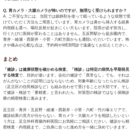
Q. 胃カメラ・大腸カメラが怖いのですが、無理なく受けられますか？
A. ご不安な方には、当院では鎮静剤を使って眠っているような状態で受
けていただく方法もご用意しています。胃カメラは鼻から挿入する経鼻
内視鏡も選べ、嘔吐反射が起きにくい方もいます。院長が必ず担当し、
行くたびに医師が変わることはありません。五反野駅から徒歩圏内で、
青井・綾瀬・西新井・小菅・六町方面からも通院いただいています。怖
さや痛みが心配な点は、予約時やWEB問診で遠慮なくお伝えください。
まとめ
「健診」は健康状態を確かめる検査、「検診」は特定の病気を早期発見
する検査
で、目的が違います。会社の健診で「異常なし」でも、それは
がんがないことの証明にはならないため、対象年齢になったらがん検診
（足立区の住民検診など）も組み合わせて受けることが大切です。そし
て健診・検診で「要精査」と言われたら、対策型の検診ではなく保険診
療の精密検査に進みます。
足立区・青井・五反野・綾瀬・西新井・小菅・六町・竹の塚エリアで、
健診結果の見方が分からない、胃カメラ・大腸カメラを相談したいとい
う方は、足立外科胃腸内科医院にお気軽にご相談ください。健診から精
密検査・内視鏡まで、ご自身に合った進め方を一緒に決めていきます。