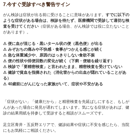
7.今すぐ受診すべき警告サイン
がん検診は症状が出る前に受けることに意味があります。
すでに以下の
ような症状がある場合は、検診を待たず、医療機関で受診して適切な検
査を受けてください
（症状がある場合、がん検診では役に立たないこと
があります）。
⚠ 便に血が混じる・黒いタール状の便（黒色便）が出る
⚠ みぞおちの痛みや不快感・食事がつかえる感じが続く
⚠ 急な体重減少や、原因のはっきりしない食欲不振
⚠ 便の性状や排便回数の変化が続く（下痢・便秘を繰り返す）
⚠ 検診で「要精密検査」と言われたまま、精密検査を受けていない
⚠ 健診で貧血を指摘された（消化管からの出血が隠れていることがあ
る）
⚠ 40歳前にがんになった家族がいて、症状や不安がある
「症状がない」「健康だから」と精密検査を先延ばしにすると、もしが
んがあった場合に発見が遅れてしまいます。気になる症状があれば、健
診の結果用紙を持参して受診すると相談がスムーズです。
足立区青井・五反野エリアで、健診結果や症状に不安を感じたら、当院
にもお気軽にご相談ください。