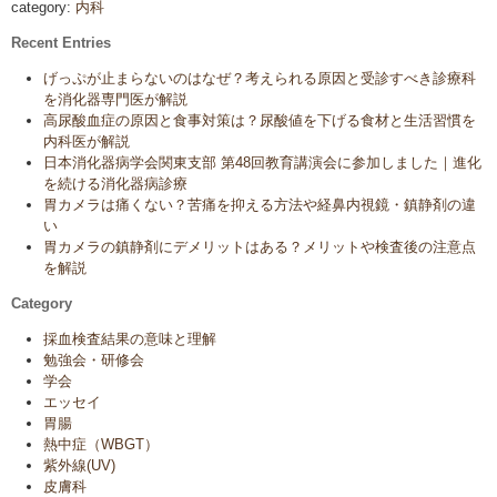
category:
内科
Recent Entries
げっぷが止まらないのはなぜ？考えられる原因と受診すべき診療科
を消化器専門医が解説
高尿酸血症の原因と食事対策は？尿酸値を下げる食材と生活習慣を
内科医が解説
日本消化器病学会関東支部 第48回教育講演会に参加しました｜進化
を続ける消化器病診療
胃カメラは痛くない？苦痛を抑える方法や経鼻内視鏡・鎮静剤の違
い
胃カメラの鎮静剤にデメリットはある？メリットや検査後の注意点
を解説
Category
採血検査結果の意味と理解
勉強会・研修会
学会
エッセイ
胃腸
熱中症（WBGT）
紫外線(UV)
皮膚科