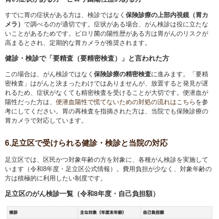
すでに胃の症状がある方は、検診ではなく
保険診療の上部内視鏡（胃カ
メラ）
で調べるのが適切です。症状がある場合、がん検診は役に立たな
いことがあるためです。ピロリ菌の陽性歴がある方は胃がんのリスクが
高まるとされ、定期的な胃カメラが推奨されます。
健診・検診で「要精査（要精密検査）」と言われた方
この場合は、がん検診ではなく
保険診療の精密検査
に進みます。「要精
密検査」はがんと決まったわけではありませんが、放置すると発見が遅
れるため、症状がなくても精密検査を受けることが大切です。便潜血が
陽性だった方は、
便潜血陽性で慌てないための対処の流れはこちら
を参
考にしてください。胃の再検査を指摘された方は、当院でも保険診療の
胃カメラで対応しています。
6.足立区で受けられる健診・検診と当院の対応
足立区では、区民かつ対象年齢の方を対象に、各種がん検診を実施して
います（令和8年度・足立区公式情報）。費用負担が少なく、対象年齢の
方は積極的に利用したい制度です。
足立区のがん検診一覧（令和8年度・自己負担額）