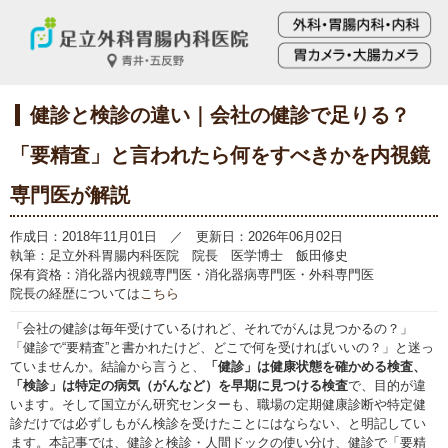
健診と検診の違い｜会社の健診で足りる？
「要精査」と言われたら何をすべきかを内視鏡
専門医が解説
作成日：2018年11月01日 ／ 更新日：2026年06月02日
執筆：足立外科胃腸内科医院 院長 医学博士 飯田修史
保有資格：消化器内視鏡専門医・消化器病専門医・外科専門医
院長の経歴については
こちら
「会社の健診は毎年受けているけれど、それでがんは見つかるの？」
「健診で“要精査”と書かれたけど、どこで何を受ければいいの？」と迷っ
ていませんか。結論から言うと、
「健診」は健康状態を確かめる検査、
「検診」は特定の病気（がんなど）を早期に見つける検査
で、目的が違
います。そして国立がん研究センターも、職場の定期健康診断や特定健
診だけでは必ずしもがん検診を受けたことにはならない、と明記してい
ます。本記事では、健診と検診・人間ドックの使い分け、健診で「要精