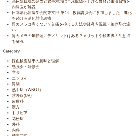
高尿酸血症の原因と食事対策は？尿酸値を下げる食材と生活習慣を
内科医が解説
日本消化器病学会関東支部 第48回教育講演会に参加しました｜進化
を続ける消化器病診療
胃カメラは痛くない？苦痛を抑える方法や経鼻内視鏡・鎮静剤の違
い
胃カメラの鎮静剤にデメリットはある？メリットや検査後の注意点
を解説
Category
採血検査結果の意味と理解
勉強会・研修会
学会
エッセイ
胃腸
熱中症（WBGT）
紫外線(UV)
皮膚科
漢方
トリビア
花粉症
外科
内科
時事問題