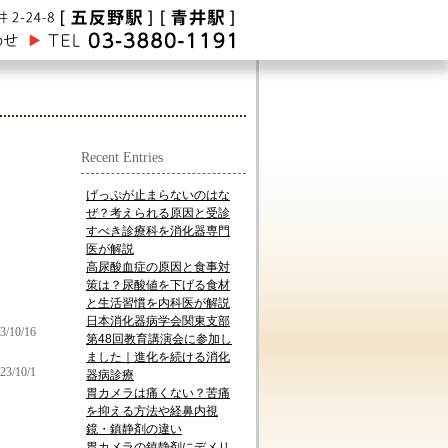
Recent Entries
げっぷが止まらないのはな
ぜ？考えられる原因と受診
すべき診療科を消化器専門
医が解説
高尿酸血症の原因と食事対
策は？尿酸値を下げる食材
と生活習慣を内科医が解説
日本消化器病学会関東支部
3/10/16
第48回教育講演会に参加し
ました｜進化を続ける消化
23/10/1
器病診療
胃カメラは痛くない？苦痛
を抑える方法や経鼻内視
鏡・鎮静剤の違い
胃カメラの鎮静剤にデメリ