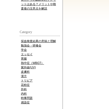
ットはある？メリットや検
査後の注意点を解説
Category
採血検査結果の意味と理解
勉強会・研修会
学会
エッセイ
胃腸
熱中症（WBGT）
紫外線(UV)
皮膚科
漢方
トリビア
花粉症
外科
内科
時事問題
感染症