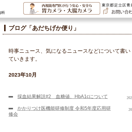
内科
ブログ「あだちげか便り」
時事ニュース、気になるニュースなどについて書い
ていきます。
2023年10月
採血結果解説#2 血糖値、HbA1cについて
202
かかりつけ医機能研修制度 令和5年度応用研
20
修会