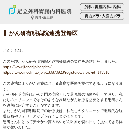
がん研有明病院連携登録医
こんにちは。
このたび、がん研有明病院と連携登録医の契約を締結いたしました。
https://www.jfcr.or.jp/hospital/
https://www.medimap.jp/p130870923/registered/view?id=143315
この連携によりがん診療における高度な医療を提供できるようになりま
す。
がん研有明病院はがん専門の病院として最先端の治療を行っており、私
たちのクリニックではそのような高度ながん治療を必要とする患者さん
を適切に紹介することができます。
また、がん研有明病院での治療後は、私たちのクリニックで継続的な経
過観察やフォローアップを行うことができます。
患者さんにとって安全かつ質の高いがん医療が切れ目なく提供できる体
制が整いました。