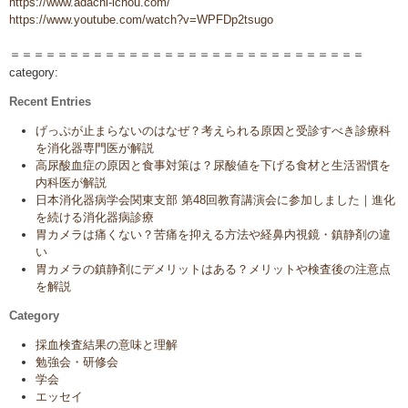
https://www.adachi-ichou.com/
https://www.youtube.com/watch?v=WPFDp2tsugo
＝＝＝＝＝＝＝＝＝＝＝＝＝＝＝＝＝＝＝＝＝＝＝＝＝＝＝＝＝＝
category:
Recent Entries
げっぷが止まらないのはなぜ？考えられる原因と受診すべき診療科
を消化器専門医が解説
高尿酸血症の原因と食事対策は？尿酸値を下げる食材と生活習慣を
内科医が解説
日本消化器病学会関東支部 第48回教育講演会に参加しました｜進化
を続ける消化器病診療
胃カメラは痛くない？苦痛を抑える方法や経鼻内視鏡・鎮静剤の違
い
胃カメラの鎮静剤にデメリットはある？メリットや検査後の注意点
を解説
Category
採血検査結果の意味と理解
勉強会・研修会
学会
エッセイ