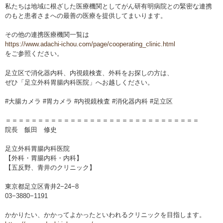
私たちは地域に根ざした医療機関としてがん研有明病院との緊密な連携
のもと患者さまへの最善の医療を提供してまいります。
その他の連携医療機関一覧は
https://www.adachi-ichou.com/page/cooperating_clinic.html
をご参照ください。
足立区で消化器内科、内視鏡検査、外科をお探しの方は、
ぜひ「足立外科胃腸内科医院」へお越しください。
#大腸カメラ #胃カメラ #内視鏡検査 #消化器内科 #足立区
＝＝＝＝＝＝＝＝＝＝＝＝＝＝＝＝＝＝＝＝＝＝＝＝＝＝＝＝＝＝
院長 飯田 修史
足立外科胃腸内科医院
【外科・胃腸内科・内科】
【五反野、青井のクリニック】
東京都足立区青井2−24−8
03−3880−1191
かかりたい、かかってよかったといわれるクリニックを目指します。